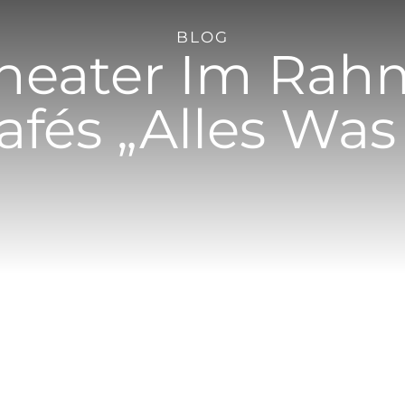
BLOG
theater Im Rah
Cafés „Alles Was